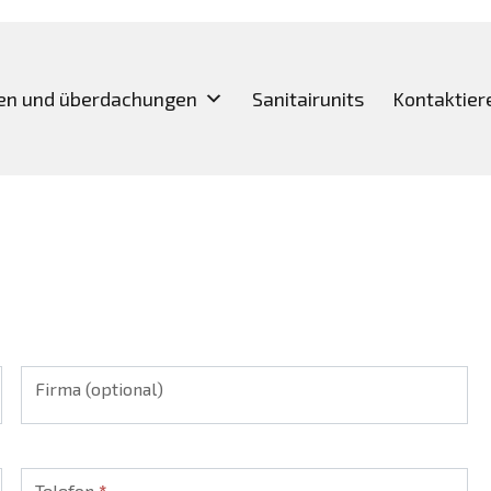
en und überdachungen
Sanitairunits
Kontaktier
Firma (optional)
Telefon
*