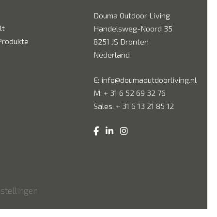
Douma Outdoor Living
lt
Handelsweg-Noord 35
Produkte
8251 JS Dronten
Nederland
E:
info@doumaoutdoorliving.nl
M:
+ 31 6 52 69 32 76
Sales:
+ 31 6 13 21 85 12
nstellingen