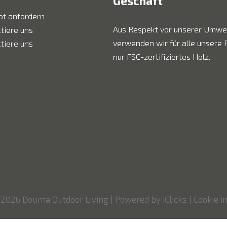
Geschäft
t anfordern
Aus Respekt vor unserer Umwe
tiere uns
verwenden wir für alle unsere 
tiere uns
nur FSC-zertifiziertes Holz.
 2026 Douma Outdoor Living
|
Powered by iClicks
|
Cookie i